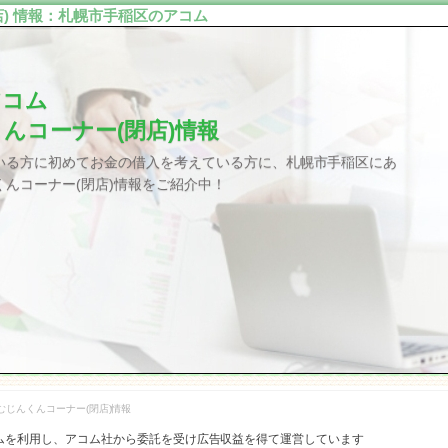
) 情報：札幌市手稲区のアコム
アコム
んコーナー(閉店)情報
いる方に初めてお金の借入を考えている方に、札幌市手稲区にあ
んコーナー(閉店)情報をご紹介中！
むじんくんコーナー(閉店)情報
ムを利用し、アコム社から委託を受け広告収益を得て運営しています