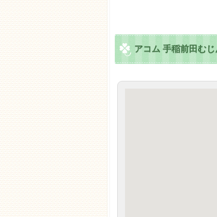
アコム 手稲前田むじ