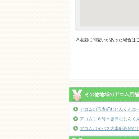
※地図に間違いがあった場合はご
その他地域のアコム店舗
アコム山形寿町むじんくんコ
アコム１６号木更津むじんく
アコムバイパス太宰府高雄む