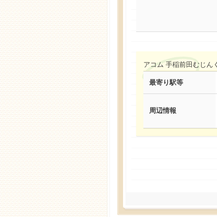
アコム 手稲前田むじん
最寄り駅等
周辺情報