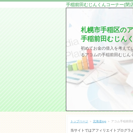
手稲前田むじんくんコーナー(閉店
札幌市手稲区の
手稲前田むじんく
初めてお金の借入を考えて
るアコムの手稲前田むじんく
トップページ
＞
北海道top
＞ アコム手稲前田
当サイトではアフィリエイトプログラ