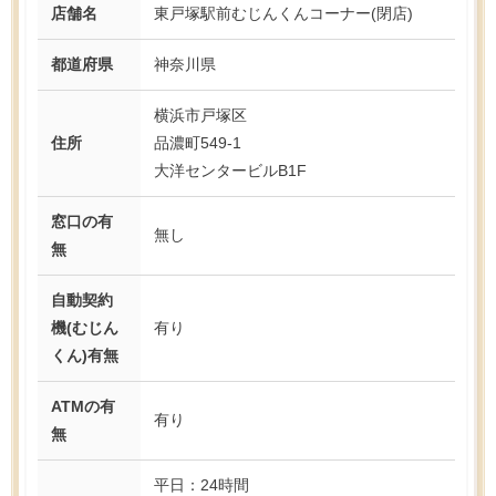
店舗名
東戸塚駅前むじんくんコーナー(閉店)
都道府県
神奈川県
横浜市戸塚区
住所
品濃町549-1
大洋センタービルB1F
窓口の有
無し
無
自動契約
機(むじん
有り
くん)有無
ATMの有
有り
無
平日：24時間