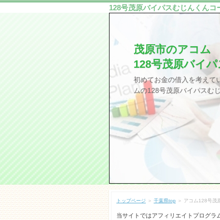
128号茂原バイパスむじんくんコ
茂原市のアコム
128号茂原バイ
初めてお金の借入を考えて
ムの128号茂原バイパスむ
トップページ
＞
千葉県top
＞ アコム128号
当サイトではアフィリエイトプログラ