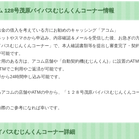
 128号茂原バイパスむじんくんコーナー情報
お金の借入を考えている方にお勧めのキャッシング「アコム」
ネットやスマホから申込み、内容確認＆メールを受信した後、お急ぎの
イパスむじんくんコーナー」で、本人確認書類等を提出し審査完了・契
が可能です。
用のある方は、アコム店舗や「自動契約機(むじんくん)」に設置のAT
TMでご利用やご返済が可能です。
から24時間申し込み可能です。
るアコムの店舗やATMの中から、「１２８号茂原バイパスむじんくんコ
の際のご参考になれば幸いです。
バイパスむじんくんコーナー詳細