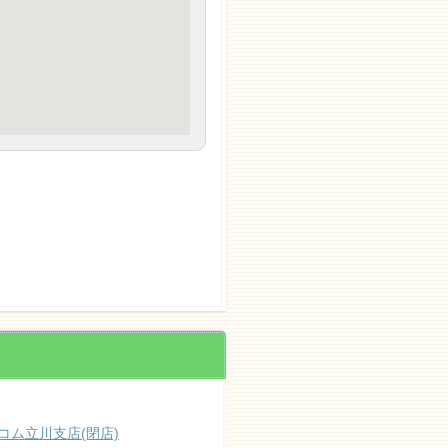
コム立川支店(閉店)