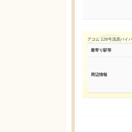
アコム 128号茂原バ
最寄り駅等
周辺情報