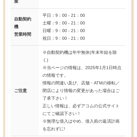
業
平日：9：00 - 21：00
自動契約
土曜：9：00 - 21：00
機
日曜：9：00 - 21：00
営業時間
祝日：9：00 - 21：00
※自動契約機は年中無休(年末年始を除
く)
※当ページの情報は、2025年1月1日時点
の情報です。
情報の間違い及び、店舗・ATMの移転／
ご注意
閉店により情報の変更があった場合はご
了承下さい！
正しい情報は、必ずアコムの公式サイト
にてご確認下さい！
※無理な借入はやめ、借入前の返済計画
を忘れずに!