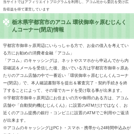
当サイトではアフィリエイトプログラムを利用し、アコム社から委託を受け広
告収益を得て運営しています
栃木県宇都宮市のアコム 環状御幸ヶ原むじんく
んコーナー(閉店)情報
宇都宮市御幸ヶ原周辺にいらっしゃる方で、お金の借入を考えてい
る方にお勧めの消費者金融「アコム」
「アコム」のキャッシングは、ネットやスマホから申込んでから内
容確認＆メールを受信した後、急いでいる方は宇都宮市御幸ヶ原あ
たりのアコム店舗の中で一番近い「環状御幸ヶ原むじんくんコーナ
ー(閉店)」で、本人確認書類等を提出＆審査完了・契約手続きを終
了することによって、その場でカードを受け取る事が出来ます。
※宇都宮市御幸ヶ原周辺にお住まいの方や御用のある方は、アコム
店舗や「自動契約機(むじんくん)」に設置のATMだけではなく、お
近くのアコム提携の銀行・コンビニに設置のATMでご利用やご返済
が出来ます。
※アコムのキャッシングはPCト・スマホ・携帯から24時間申込みが