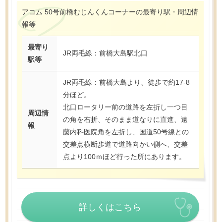
アコム 50号前橋むじんくんコーナーの最寄り駅・周辺情
報等
最寄り
JR両毛線：前橋大島駅北口
駅等
JR両毛線：前橋大島より、徒歩で約17-8
分ほど。
北口ロータリー前の道路を左折し一つ目
周辺情
の角を右折、そのまま道なりに直進、遠
報
藤内科医院角を左折し、国道50号線との
交差点横断歩道で道路向かい側へ、交差
点より100ｍほど行った所にあります。
詳しくはこちら