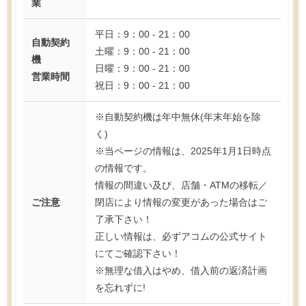
業
平日：9：00 - 21：00
自動契約
土曜：9：00 - 21：00
機
日曜：9：00 - 21：00
営業時間
祝日：9：00 - 21：00
※自動契約機は年中無休(年末年始を除
く)
※当ページの情報は、2025年1月1日時点
の情報です。
情報の間違い及び、店舗・ATMの移転／
ご注意
閉店により情報の変更があった場合はご
了承下さい！
正しい情報は、必ずアコムの公式サイト
にてご確認下さい！
※無理な借入はやめ、借入前の返済計画
を忘れずに!