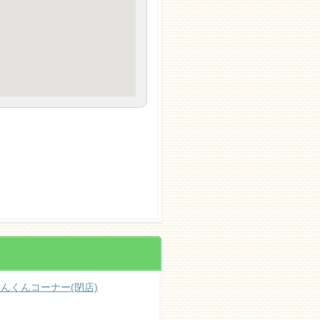
んくんコーナー(閉店)