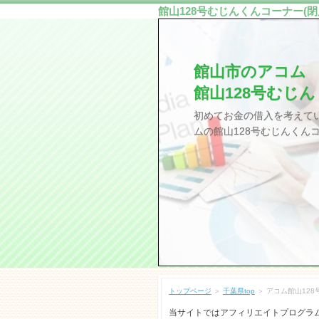
館山128号むじんくんコーナー(閉
館山市のアコム
館山128号むじん
初めてお金の借入を考えて
ムの館山128号むじんくん
トップページ
＞
千葉県top
＞ アコム館山128
当サイトではアフィリエイトプログラ